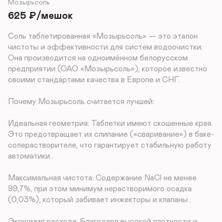
Мозырьсоль
625
₽
/мешок
Соль таблетированная «Мозырьсоль» — это эталон 
чистоты и эффективности для систем водоочистки. 
Она производится на одноимённом белорусском 
предприятии (ОАО «Мозырьсоль»), которое известно 
своими стандартами качества в Европе и СНГ.

Почему Мозырьсоль считается лучшей:

Идеальная геометрия: Таблетки имеют скошенные края. 
Это предотвращает их слипание («сваривание») в баке-
солерастворителе, что гарантирует стабильную работу 
автоматики .

Максимальная чистота: Содержание NaCl не менее 
99,7%, при этом минимум нерастворимого осадка 
(0,03%), который забивает инжекторы и клапаны .

Экономия расхода: Благодаря высокой плотности и 