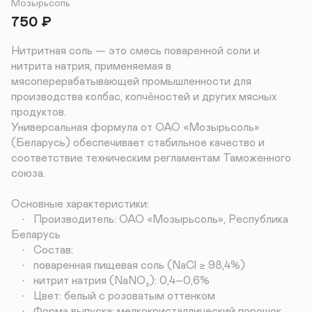
Мозырьсоль
750
₽
Нитритная соль — это смесь поваренной соли и 
нитрита натрия, применяемая в 
мясоперерабатывающей промышленности для 
производства колбас, копчёностей и других мясных 
продуктов.

Универсальная формула от ОАО «Мозырьсоль» 
(Беларусь) обеспечивает стабильное качество и 
соответствие техническим регламентам Таможенного 
союза.

Основные характеристики:

	•	Производитель: ОАО «Мозырьсоль», Республика 
Беларусь

	•	Состав:

	•	поваренная пищевая соль (NaCl ≥ 98,4%)

	•	нитрит натрия (NaNO₂): 0,4–0,6%

	•	Цвет: белый с розоватым оттенком

	•	Форма выпуска: мелкокристаллический порошок
