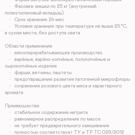
	•	Фасовка: мешки по 25 кг (внутренний 
полиэтиленовый вкладыш)

	•	Срок хранения: 24 мес

	•	Условия хранения: при температуре не выше 25 °C, 
в сухом месте, без доступа света

Области применения:

	•	мясоперерабатывающее производство

	•	варёные, варёно-копчёные, полукопчёные и 
сырокопчёные изделия

	•	фарши, ветчины, паштеты

	•	предотвращение развития патогенной микрофлоры

	•	сохранение розового цвета мяса и характерного 
аромата

Преимущества:

	•	стабильное содержание нитрита

	•	равномерное распределение по массе

	•	не требует предварительного смешивания

	•	полностью соответствует ТУ и ТР ТС 029/2012
