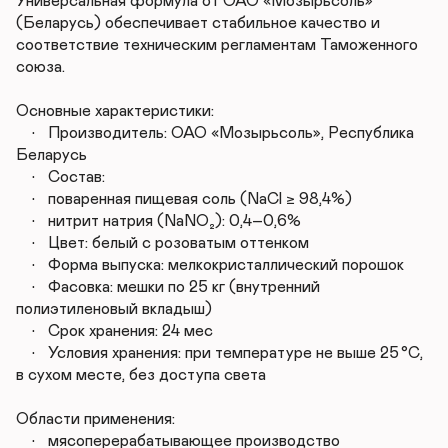
Универсальная формула от ОАО «Мозырьсоль» 
(Беларусь) обеспечивает стабильное качество и 
соответствие техническим регламентам Таможенного 
союза.

Основные характеристики:

	•	Производитель: ОАО «Мозырьсоль», Республика 
Беларусь

	•	Состав:

	•	поваренная пищевая соль (NaCl ≥ 98,4%)

	•	нитрит натрия (NaNO₂): 0,4–0,6%

	•	Цвет: белый с розоватым оттенком

	•	Форма выпуска: мелкокристаллический порошок

	•	Фасовка: мешки по 25 кг (внутренний 
полиэтиленовый вкладыш)

	•	Срок хранения: 24 мес

	•	Условия хранения: при температуре не выше 25 °C, 
в сухом месте, без доступа света

Области применения:

	•	мясоперерабатывающее производство
